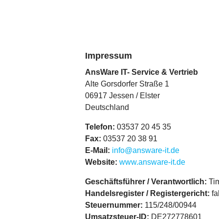
Impressum
AnsWare IT- Service & Vertrieb
Alte Gorsdorfer Straße 1
06917 Jessen / Elster
Deutschland
Telefon:
03537 20 45 35
Fax:
03537 20 38 91
E-Mail:
info@answare-it.de
Website:
www.answare-it.de
Geschäftsführer / Verantwortlich:
Tim
Handelsregister / Registergericht:
fa
Steuernummer:
115/248/00944
Umsatzsteuer-ID:
DE272778601