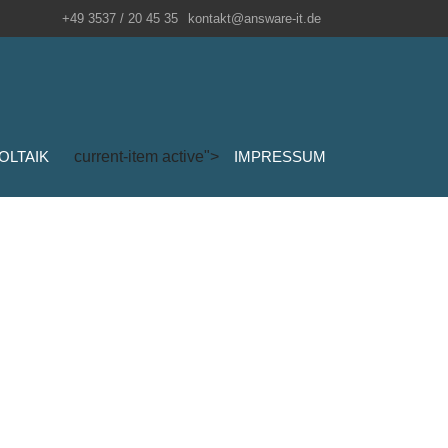
+49 3537 / 20 45 35
kontakt@answare-it.de
OLTAIK
current-item active">
IMPRESSUM